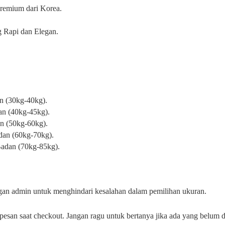
remium dari Korea.
g Rapi dan Elegan.
n (30kg-40kg).
an (40kg-45kg).
an (50kg-60kg).
dan (60kg-70kg).
Badan (70kg-85kg).
engan admin untuk menghindari kesalahan dalam pemilihan ukuran.
esan saat checkout. Jangan ragu untuk bertanya jika ada yang belum 