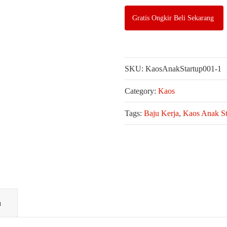
Gratis Ongkir Beli Sekarang
SKU:
KaosAnakStartup001-1
Category:
Kaos
Tags:
Baju Kerja
,
Kaos Anak St
n