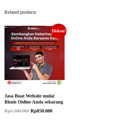
selidikicom@gmail.com
Related products
+62851-5603-2489
Diskon!
Mau kami bantu?
Hubungi Kami
Jl. Teratai Raya Blok F No. 04, RT 03/RW 02, Kel. Tanjung
Barat, Kec. Jagakarsa, Kab. Jakarta Selatan, DKI Jakarta
Jasa Buat Website mulai
12530
Bisnis Online Anda sekarang
Rp
1.500.000
Rp
850.000
Copyright © 2024 PT.Selidiki Media Indonesia. All rights reserved.